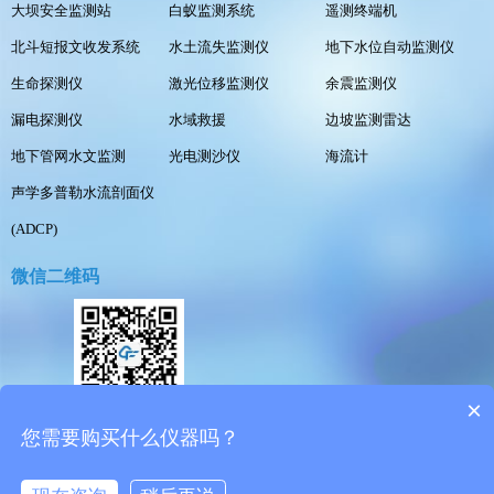
大坝安全监测站
白蚁监测系统
遥测终端机
北斗短报文收发系统
水土流失监测仪
地下水位自动监测仪
生命探测仪
激光位移监测仪
余震监测仪
漏电探测仪
水域救援
边坡监测雷达
地下管网水文监测
光电测沙仪
海流计
声学多普勒水流剖面仪
(ADCP)
微信二维码
×
扫一扫添加客服
您需要购买什么仪器吗？
风途作为
水文监测站
源头厂家,多年来致力于
水文监测设备
的设计与研发,提供
水
质检测仪
解决方案及报价信息,仪器操作简单,售后服务好,值得您的信赖!
备案