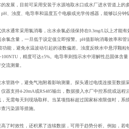
术的发展，目前可采用安装于水源地取水口或水厂进水管道上的
、pH、浊度、电导率和温度五个电极或光学传感器，能够以分钟
供水通常采用氯消毒，出水余氯必须保持在0.3mg/L以上才能
余氯含量，一旦低于设定值立即报警。pH值影响消毒效率和管道腐
补偿功能，避免水温波动引起的读数偏差。浊度反映水中悬浮颗粒
~100NTU，精度可达±5%。电导率则指示水中溶解性总固体
行交流测量。
水管路中，避免气泡附着影响测量。探头通过电缆连接至数据采
器支持4-20mA或RS485输出，数据接入水厂中控系统或远
线，无需每天到现场取样。当某项指标超过国家标准限值时，系
排查污染源等措施。
提高了时效性，还积累了连续数据，可用于趋势分析。例如，若