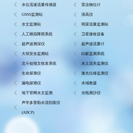
水位流速流量传感器
雷达物位计
GNSS监测站
浪高仪
水文监测站
明渠流量监测站
人工模拟降雨系统
卫星接收设备
超声波测深仪
超声波流量计
大坝安全监测站
白蚁监测系统
北斗短报文收发系统
水土流失监测仪
生命探测仪
激光位移监测仪
漏电探测仪
水域救援
地下管网水文监测
光电测沙仪
声学多普勒水流剖面仪
(ADCP)