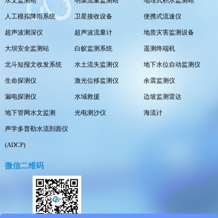
水文监测站
明渠流量监测站
地埋式积水监测站
人工模拟降雨系统
卫星接收设备
便携式流速仪
超声波测深仪
超声波流量计
地质灾害监测设备
大坝安全监测站
白蚁监测系统
遥测终端机
北斗短报文收发系统
水土流失监测仪
地下水位自动监测仪
生命探测仪
激光位移监测仪
余震监测仪
漏电探测仪
水域救援
边坡监测雷达
地下管网水文监测
光电测沙仪
海流计
声学多普勒水流剖面仪
(ADCP)
微信二维码