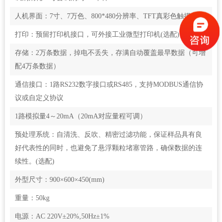
人机界面：7寸、7万色、800*480分辨率、TFT真彩色触摸屏
打印：预留打印机接口，可外接工业微型打印机(选配)
存储：2万条数据，掉电不丢失，存满自动覆盖最早数据（可增
配4万条数据）
通信接口：1路RS232数字接口或RS485，支持MODBUS通信协
议或自定义协议
1路模拟量4～20mA（20mA对应量程可调）
预处理系统：自清洗、反吹、精密过滤功能，保证样品具有良
好代表性的同时，也避免了悬浮颗粒堵塞管路，确保数据的连
续性。(选配)
外型尺寸：900×600×450(mm)
重量：50kg
电源：AC 220V±20%,50Hz±1%