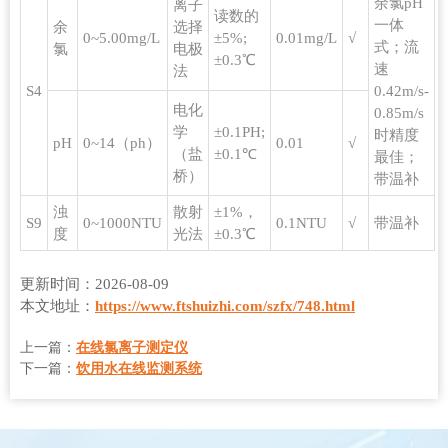
余氯pH
离子
读数的
一体
余
选择
0~5.00mg/L
±5%;
0.01mg/L
√
式；流
氯
电极
±0.3℃
速
法
S4
0.42m/s-
电化
0.85m/s
学
±0.1PH;
时精度
pH
0~14（ph）
0.01
√
（盐
±0.1℃
最佳；
桥）
带温补
浊
散射
±1%，
S9
0~1000NTU
0.1NTU
√
带温补
度
光法
±0.3℃
更新时间：2026-08-09
本文地址：
https://www.ftshuizhi.com/szfx/748.html
上一篇：
在线氯离子测定仪
下一篇：
饮用水在线监测系统