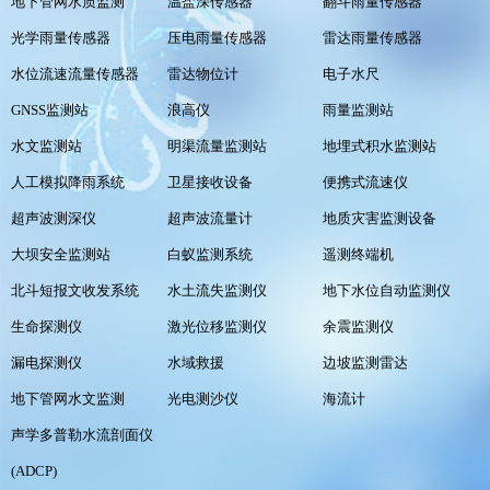
地下管网水质监测
温盐深传感器
翻斗雨量传感器
光学雨量传感器
压电雨量传感器
雷达雨量传感器
水位流速流量传感器
雷达物位计
电子水尺
GNSS监测站
浪高仪
雨量监测站
水文监测站
明渠流量监测站
地埋式积水监测站
人工模拟降雨系统
卫星接收设备
便携式流速仪
超声波测深仪
超声波流量计
地质灾害监测设备
大坝安全监测站
白蚁监测系统
遥测终端机
北斗短报文收发系统
水土流失监测仪
地下水位自动监测仪
生命探测仪
激光位移监测仪
余震监测仪
漏电探测仪
水域救援
边坡监测雷达
地下管网水文监测
光电测沙仪
海流计
声学多普勒水流剖面仪
(ADCP)