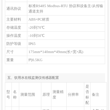
标准RS485 Modbus-RTU 协议和设备主/从传输
通讯协议
通道支持
主要材料
ABS+PC材质
存储温度
-20到70℃
操作温度
-10到50℃
防护等级
IP65
尺寸
175mm*140mm*49mm(长×宽×高)
重量
约0.5KG
五、饮用水在线监测仪传感器配置
是
型
名
测量精
否
测量范围
原理
分辨率
备注
号
称
度
标
配