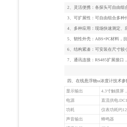
2、灵活便携：各探头可自由组
3、可扩展性：可自由组合多种
4、多种应用：现场快速测定、
5、韧性外壳：ABS+PC材料
6、结构紧凑：可安装在尺寸较
7、通讯连接：RS485扩展接
四、在线悬浮物ss浓度计技术参
显示输出
4.3寸触摸
电源
直流供电:DC1
功耗
仪表功耗约12V
声音输出
蜂鸣器