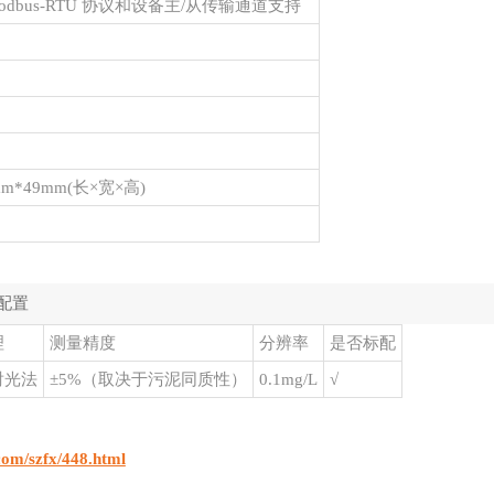
Modbus-RTU 协议和设备主/从传输通道支持
mm*49mm(长×宽×高)
配置
理
测量精度
分辨率
是否标配
射光法
±5%（取决于污泥同质性）
0.1mg/L
√
.com/szfx/448.html