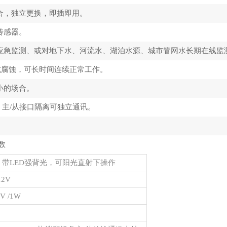
合，独立更换，即插即用。
传感器。
应急监测、或对地下水、河流水、湖泊水源、城市管网水长期在线监
，抗腐蚀，可长时间连续正常工作。
小的场合。
口，主/从接口隔离可独立通讯。
数
屏，带LED强背光，可阳光直射下操作
2V
 /1W