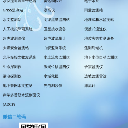
水位流速流量传感器
雷达物位计
电子水尺
GNSS监测站
浪高仪
雨量监测站
水文监测站
明渠流量监测站
地埋式积水监测站
人工模拟降雨系统
卫星接收设备
便携式流速仪
超声波测深仪
超声波流量计
地质灾害监测设备
大坝安全监测站
白蚁监测系统
遥测终端机
北斗短报文收发系统
水土流失监测仪
地下水位自动监测仪
生命探测仪
激光位移监测仪
余震监测仪
漏电探测仪
水域救援
边坡监测雷达
地下管网水文监测
光电测沙仪
海流计
声学多普勒水流剖面仪
(ADCP)
微信二维码