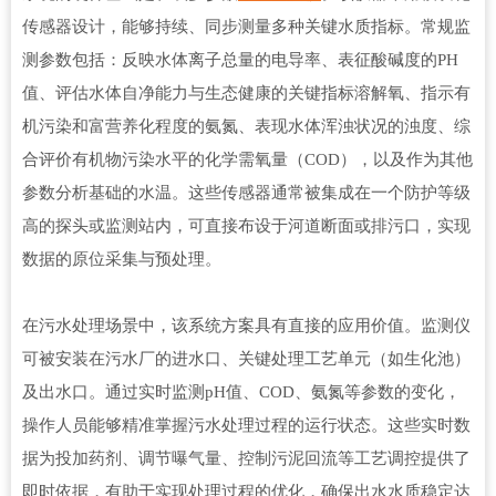
传感器设计，能够持续、同步测量多种关键水质指标。常规监
测参数包括：反映水体离子总量的电导率、表征酸碱度的PH
值、评估水体自净能力与生态健康的关键指标溶解氧、指示有
机污染和富营养化程度的氨氮、表现水体浑浊状况的浊度、综
合评价有机物污染水平的化学需氧量（COD），以及作为其他
参数分析基础的水温。这些传感器通常被集成在一个防护等级
高的探头或监测站内，可直接布设于河道断面或排污口，实现
数据的原位采集与预处理。
在污水处理场景中，该系统方案具有直接的应用价值。监测仪
可被安装在污水厂的进水口、关键处理工艺单元（如生化池）
及出水口。通过实时监测pH值、COD、氨氮等参数的变化，
操作人员能够精准掌握污水处理过程的运行状态。这些实时数
据为投加药剂、调节曝气量、控制污泥回流等工艺调控提供了
即时依据，有助于实现处理过程的优化，确保出水水质稳定达