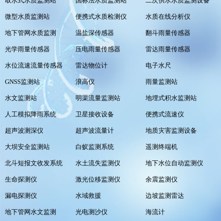
取水式水质监测站
国标法水质监测站
二次供水水质监测设备
微型水质监测站
便携式水质检测仪
水质在线分析仪
地下管网水质监测
温盐深传感器
翻斗雨量传感器
光学雨量传感器
压电雨量传感器
雷达雨量传感器
水位流速流量传感器
雷达物位计
电子水尺
GNSS监测站
浪高仪
雨量监测站
水文监测站
明渠流量监测站
地埋式积水监测站
人工模拟降雨系统
卫星接收设备
便携式流速仪
超声波测深仪
超声波流量计
地质灾害监测设备
大坝安全监测站
白蚁监测系统
遥测终端机
北斗短报文收发系统
水土流失监测仪
地下水位自动监测仪
生命探测仪
激光位移监测仪
余震监测仪
漏电探测仪
水域救援
边坡监测雷达
地下管网水文监测
光电测沙仪
海流计