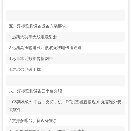
五、浮标监测设备设备安装要求
1.远离大功率无线电发射源
2.远离高压输电线和微波无线电传送通道
3.尽量靠近数据传输网络
4.远离强电磁干扰
六、浮标监测设备云平台介绍
1.CS架构软件平台，支持手机、PC浏览器直接观测.无需额外安
装软件。
2.支持多帐号、多设备登录