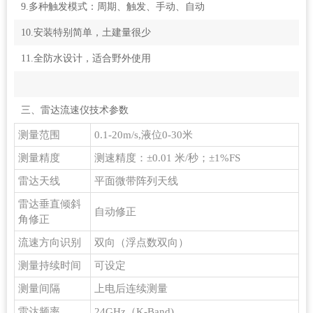
9.多种触发模式：周期、触发、手动、自动
10.安装特别简单，土建量很少
11.全防水设计，适合野外使用
三、雷达流速仪技术参数
测量范围
0.1-20m/s,液位0-30米
测量精度
测速精度：±0.01 米/秒；±1%FS
雷达天线
平面微带阵列天线
雷达垂直倾斜
自动修正
角修正
流速方向识别
双向（浮点数双向）
测量持续时间
可设定
测量间隔
上电后连续测量
雷达频率
24GHz（K-Band)