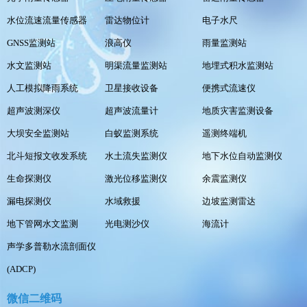
水位流速流量传感器
雷达物位计
电子水尺
GNSS监测站
浪高仪
雨量监测站
水文监测站
明渠流量监测站
地埋式积水监测站
人工模拟降雨系统
卫星接收设备
便携式流速仪
超声波测深仪
超声波流量计
地质灾害监测设备
大坝安全监测站
白蚁监测系统
遥测终端机
北斗短报文收发系统
水土流失监测仪
地下水位自动监测仪
生命探测仪
激光位移监测仪
余震监测仪
漏电探测仪
水域救援
边坡监测雷达
地下管网水文监测
光电测沙仪
海流计
声学多普勒水流剖面仪
(ADCP)
微信二维码